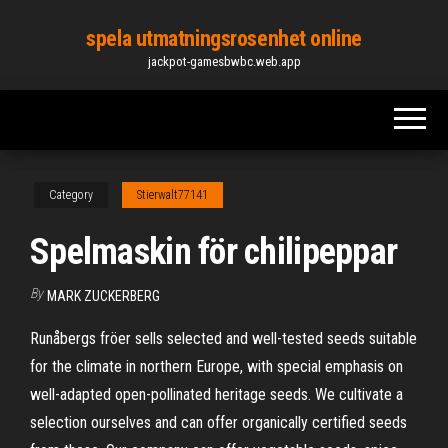
Skip
spela utmatningsrosenhet online
to
jackpot-gamesbwbc.web.app
the
content
Category
Stierwalt77141
Spelmaskin för chilipeppar
By
MARK ZUCKERBERG
Runåbergs fröer sells selected and well-tested seeds suitable
for the climate in northern Europe, with special emphasis on
well-adapted open-pollinated heritage seeds. We cultivate a
selection ourselves and can offer organically certified seeds