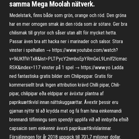
samma Mega Moolah nätverk.
Medelstark, finns både som grön, orange och röd. Den gröna
har en mer omogen smak än den röda som är sötare. Ger bra
chilismak till grytor och såser utan allt för mycket hetta.
Passar även bra att hacka ner i marinader och salsor. Stora
vinster i spelhallen → https://www.youtube.com/watch?
v=9iUKffVrTx8&list=PLTPycY2nmbsEpYRmGeL9LmIf2Icmac
RSK&index=117 vinster på 1 spel → https://www.yo Ladda
ned fantastiska gratis bilder om Chilipeppar. Gratis för
kommersiellt bruk Ingen attribution krävd Chilli pipar, Chili-
pipar, chilipipar eða eldpipar er ávöxtur plantna af
paprikuættkvísl innan náttskuggaættar. Ávextir þessir eru
gjarnan nýttir til að krydda mat og fá fram hina einkennandi
brennandi tilfinningu sem spendýr upplifa við að innbyrða efnið
capsaicin sem einkennir ávexti paprikuættkvíslarinnar.
Försäljningen för år 2018 uppgick till 701,7 miljoner dollar.