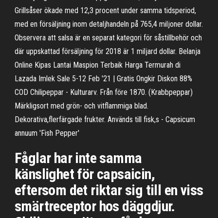
Grillsåser ökade med 12,3 procent under samma tidsperiod,
med en försäljning inom detaljhandeln på 765,4 miljoner dollar.
Observera att salsa är en separat kategori för såstillbehör och
där uppskattad försäljning för 2018 är 1 miljard dollar. Belanja
Online Kipas Lantai Maspion Terbaik Harga Termurah di
Lazada Imlek Sale 5-12 Feb '21 | Gratis Ongkir Diskon 88%
COD Chilipeppar - Kulturarv. Från före 1870. (Krabbpeppar)
Märkligsort med grön- och vitflammiga blad.
Dekorativa,flerfärgade frukter. Används till fisk,s - Capsicum
annuum 'Fish Pepper'
Fåglar har inte samma
känslighet för capsaicin,
eftersom det riktar sig till en viss
smärtreceptor hos däggdjur.