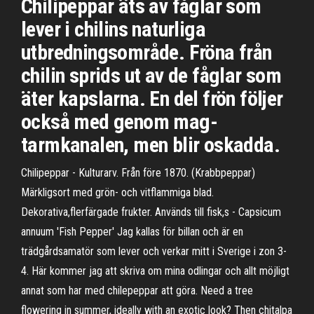
Chilipeppar äts av fåglar som
lever i chilins naturliga
utbredningsområde. Fröna från
chilin sprids ut av de fåglar som
äter kapslarna. En del frön följer
också med genom mag-
tarmkanalen, men blir oskadda.
Chilipeppar - Kulturarv. Från före 1870. (Krabbpeppar)
Märkligsort med grön- och vitflammiga blad.
Dekorativa,flerfärgade frukter. Används till fisk,s - Capsicum
annuum 'Fish Pepper' Jag kallas för billan och är en
trädgårdsamatör som lever och verkar mitt i Sverige i zon 3-
4. Här kommer jag att skriva om mina odlingar och allt möjligt
annat som har med chilepeppar att göra. Need a tree
flowering in summer, ideally with an exotic look? Then chitalpa