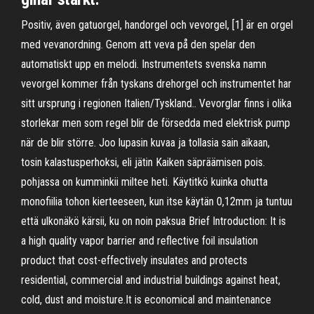
Positiv, även gatuorgel, handorgel och vevorgel, [1] är en orgel
med vevanordning. Genom att veva på den spelar den
automatiskt upp en melodi. Instrumentets svenska namn
vevorgel kommer från tyskans drehorgel och instrumentet har
sitt ursprung i regionen Italien/Tyskland.. Vevorglar finns i olika
storlekar men som regel blir de försedda med elektrisk pump
när de blir större. Joo lupasin kuvaa ja tollasia sain aikaan,
tosin kalastusperhoksi, eli jätin Kaiken säpräämisen pois.
pohjassa on kumminkii miltee heti. Käytitkö kuinka ohutta
monofiilia tohon kierteeseen, kun itse käytän 0,12mm ja tuntuu
että ulkonäkö kärsii, ku on noin paksua Brief Introduction: It is
a high quality vapor barrier and reflective foil insulation
product that cost-effectively insulates and protects
residential, commercial and industrial buildings against heat,
cold, dust and moisture.It is economical and maintenance