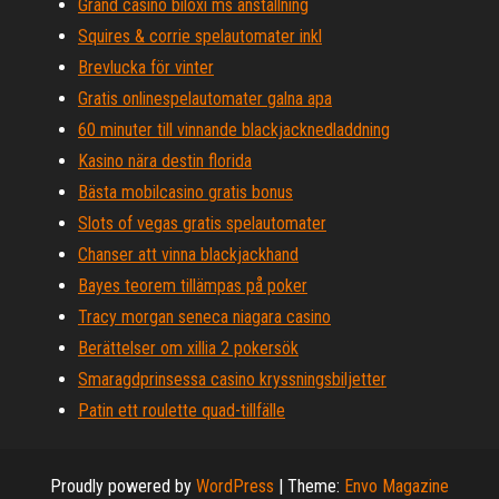
Grand casino biloxi ms anställning
Squires & corrie spelautomater inkl
Brevlucka för vinter
Gratis onlinespelautomater galna apa
60 minuter till vinnande blackjacknedladdning
Kasino nära destin florida
Bästa mobilcasino gratis bonus
Slots of vegas gratis spelautomater
Chanser att vinna blackjackhand
Bayes teorem tillämpas på poker
Tracy morgan seneca niagara casino
Berättelser om xillia 2 pokersök
Smaragdprinsessa casino kryssningsbiljetter
Patin ett roulette quad-tillfälle
Proudly powered by
WordPress
|
Theme:
Envo Magazine