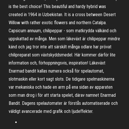
is the best choice! This beautiful and hardy hybrid was
created in 1964 in Uzbekistan. It is a cross between Desert
Willow with rather exotic flowers and northern Catalpa.
Capsicum annuum, chilipeppar - som matkrydda välkänd och
uppskattad av många. Men som läkeväxt är chilipeppar mindre
känd och jag tror inte att särskilt många odlare har prövat
chilipreparat som växtskyddsmedel. Här kommer därför lite
information och, förhoppningsvis, inspiration! Läkeväxt
Enarmad bandit kallas numera också för spelautomat,
slotmaskin eller kort sagt slots. De tidigare spelmaskinerna
var mekaniska och hade en arm på ena sidan av apparaten
som man drog i för att starta spelet, därav namnet Enarmad
Bandit. Dagens spelautomater är förstås automatiserade och
väldigt avancerade med grafik och ljudeffekter.