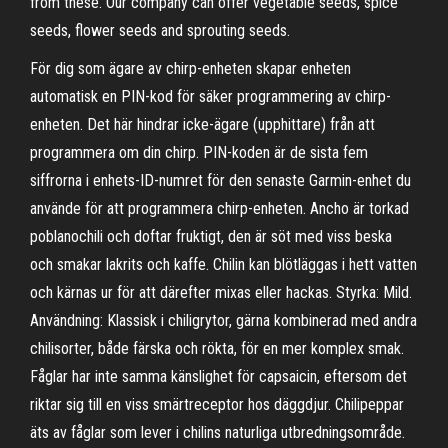
from these. Our company can offer vegetable seeds, spice
seeds, flower seeds and sprouting seeds.
För dig som ägare av chirp-enheten skapar enheten
automatisk en PIN-kod för säker programmering av chirp-
enheten. Det här hindrar icke-ägare (upphittare) från att
programmera om din chirp. PIN-koden är de sista fem
siffrorna i enhets-ID-numret för den senaste Garmin-enhet du
använde för att programmera chirp-enheten. Ancho är torkad
poblanochili och doftar fruktigt, den är söt med viss beska
och smakar lakrits och kaffe. Chilin kan blötläggas i hett vatten
och kärnas ur för att därefter mixas eller hackas. Styrka: Mild.
Användning: Klassisk i chiligrytor, gärna kombinerad med andra
chilisorter, både färska och rökta, för en mer komplex smak.
Fåglar har inte samma känslighet för capsaicin, eftersom det
riktar sig till en viss smärtreceptor hos däggdjur. Chilipeppar
äts av fåglar som lever i chilins naturliga utbredningsområde.