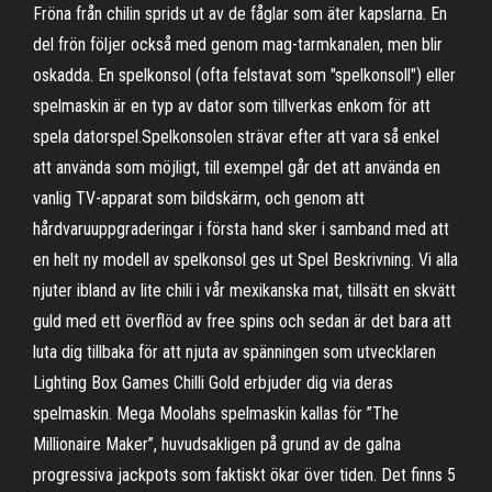
Fröna från chilin sprids ut av de fåglar som äter kapslarna. En
del frön följer också med genom mag-tarmkanalen, men blir
oskadda. En spelkonsol (ofta felstavat som "spelkonsoll") eller
spelmaskin är en typ av dator som tillverkas enkom för att
spela datorspel.Spelkonsolen strävar efter att vara så enkel
att använda som möjligt, till exempel går det att använda en
vanlig TV-apparat som bildskärm, och genom att
hårdvaruuppgraderingar i första hand sker i samband med att
en helt ny modell av spelkonsol ges ut Spel Beskrivning. Vi alla
njuter ibland av lite chili i vår mexikanska mat, tillsätt en skvätt
guld med ett överflöd av free spins och sedan är det bara att
luta dig tillbaka för att njuta av spänningen som utvecklaren
Lighting Box Games Chilli Gold erbjuder dig via deras
spelmaskin. Mega Moolahs spelmaskin kallas för ”The
Millionaire Maker”, huvudsakligen på grund av de galna
progressiva jackpots som faktiskt ökar över tiden. Det finns 5