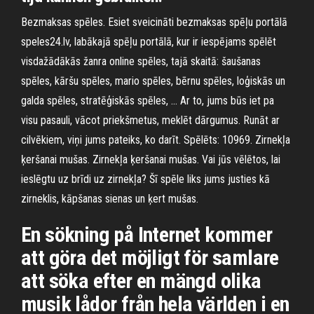
Bezmaksas spēles. Esiet sveicināti bezmaksas spēļu portālā
speles24.lv, labākajā spēļu portālā, kur ir iespējams spēlēt
visdažādākās žanra online spēles, tajā skaitā: šaušanas
spēles, kāršu spēles, mario spēles, bērnu spēles, loģiskās un
galda spēles, stratēģiskās spēles, … Ar to, jums būs iet pa
visu pasauli, vācot priekšmetus, meklēt dārgumus. Runāt ar
cilvēkiem, viņi jums pateiks, ko darīt. Spēlēts: 10969. Zirnekļa
ķeršanai mušas. Zirnekļa ķeršanai mušas. Vai jūs vēlētos, lai
ieslēgtu uz brīdi uz zirnekļa? Šī spēle liks jums justies kā
zirneklis, kāpšanas sienas un ķert mušas.
En sökning på Internet kommer
att göra det möjligt för samlare
att söka efter en mängd olika
musik lådor från hela världen i en