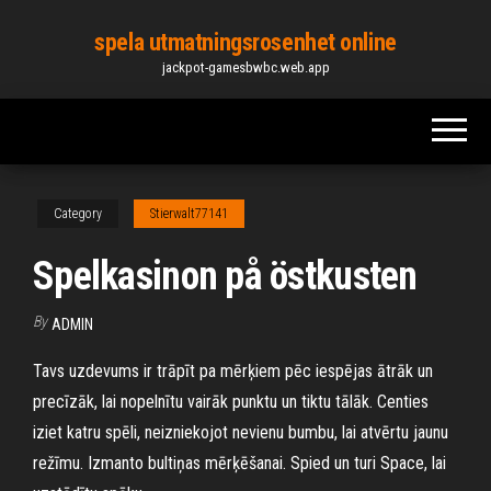
Skip
spela utmatningsrosenhet online
to
jackpot-gamesbwbc.web.app
the
content
Category
Stierwalt77141
Spelkasinon på östkusten
By
ADMIN
Tavs uzdevums ir trāpīt pa mērķiem pēc iespējas ātrāk un
precīzāk, lai nopelnītu vairāk punktu un tiktu tālāk. Centies
iziet katru spēli, neizniekojot nevienu bumbu, lai atvērtu jaunu
režīmu. Izmanto bultiņas mērķēšanai. Spied un turi Space, lai