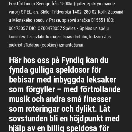
Fraktfritt inom Sverige från 1500kr (gäller ej skrymmande
varor) SPEL, a.s. Sídlo: Třídvorská 1402, 280 02 Kolín Zapsaná
u Městského soudu v Praze, spisová značka B15551 IČO:
00473057 DIČ: CZ00473057 Spēles - Spēles un spēļu
konsoles. Lai uzlabotu mājas lapas darbību, lūdzam Jūs
piekrist sīkdatņu (cookies) izmantošanai.
Här hos oss på Fyndiq kan du
fynda gulliga speldosor för
bebisar med inbyggda leksaker
som förgyller – med förtrollande
musik och andra små finesser
som roteringar och dylikt. Låt
sovstunden bli en höjdpunkt med
hjälp av en billig speldosa för