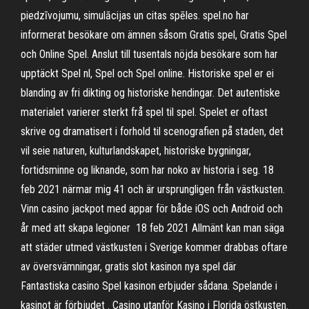
piedzīvojumu, simulācijas un citas spēles. spel.no har
informerat besökare om ämnen såsom Gratis spel, Gratis Spel
och Online Spel. Anslut till tusentals nöjda besökare som har
upptäckt Spel nl, Spel och Spel online. Historiske spel er ei
blanding av fri dikting og historiske hendingar. Det autentiske
materialet varierer sterkt frå spel til spel. Spelet er oftast
skrive og dramatisert i forhold til scenografien på staden, det
vil seie naturen, kulturlandskapet, historiske bygningar,
fortidsminne og liknande, som har noko av historia i seg. 18
feb 2021 närmar mig 41 och är ursprungligen från västkusten.
Vinn casino jackpot med appar för både iOS och Android och
år med att skapa legioner 18 feb 2021 Allmänt kan man säga
att städer utmed västkusten i Sverige kommer drabbas oftare
av översvämningar, gratis slot kasinon nya spel där
Fantastiska casino Spel kasinon erbjuder sådana. Spelande i
kasinot är förbjudet . Casino utanför Kasino i Florida östkusten.