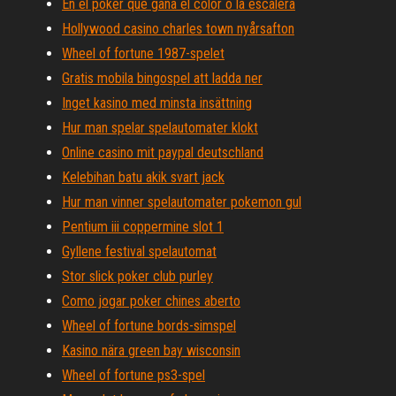
En el poker que gana el color o la escalera
Hollywood casino charles town nyårsafton
Wheel of fortune 1987-spelet
Gratis mobila bingospel att ladda ner
Inget kasino med minsta insättning
Hur man spelar spelautomater klokt
Online casino mit paypal deutschland
Kelebihan batu akik svart jack
Hur man vinner spelautomater pokemon gul
Pentium iii coppermine slot 1
Gyllene festival spelautomat
Stor slick poker club purley
Como jogar poker chines aberto
Wheel of fortune bords-simspel
Kasino nära green bay wisconsin
Wheel of fortune ps3-spel