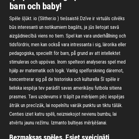
barn och baby!
Spēle šļūkt. io (Slither.io ) tiešsaistē.Dzīve ir virtuāls cilvēks
būs interesanti un notikumiem bagāts, ja jūs lietojat savā
aizgādniecībā viens no tiem. Spel kan vara underhållning och
tidsfördriv, men kan också vara intressanta i sig, lärorika eller
pedagogiska, speciellt för barn, på grund av att intellektet
stimuleras och uppövas. Inom spelteori analyseras spel med
hjälp av matematik och logik. Vanlig spelforskning däremot,
koncentrerar sig på de historiska och kulturella Šī spēle ir
lieliska iespēja tev parādīt savas amerikāņu futbola sitiena
prasmes. Tavs uzdevums ir trāpīt pa mērķiem pēc iespējas
ātrāk un precīzāk, lai nopelnītu vairāk punktu un tiktu tālāk.
Centies iziet katru spēli, neizniekojot nevienu bumbu, lai
atvērtu jaunu režīmu. Izmanto bultiņas mērķēšanai.
Bezmaksas spēles. Esiet sveicināti