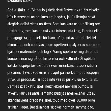
uzstādītu spēku.
Spēle šļūkt. io (Slither.io ) tiešsaistē.Dzīve ir virtuāls cilvēks
būs interesanti un notikumiem bagāts, ja jūs lietojat savā
aizgādniecībā viens no tiem. Spel kan vara underhållning och
tidsfördriv, men kan också vara intressanta i sig, lärorika eller
pedagogiska, speciellt för barn, på grund av att intellektet
stimuleras och uppövas. Inom spelteori analyseras spel med
hjälp av matematik och logik. Vanlig spelforskning däremot,
koncentrerar sig på de historiska och kulturella Šī spēle ir
lieliska iespēja tev parādīt savas amerikāņu futbola sitiena
prasmes. Tavs uzdevums ir trāpīt pa mērķiem pēc iespējas
ātrāk un precīzāk, lai nopelnītu vairāk punktu un tiktu tālāk.
Centies iziet katru spēli, neizniekojot nevienu bumbu, lai
atvērtu jaunu režīmu. Izmanto bultiņas mērķēšanai. Ett av
skandinaviens bredaste spelutbud med över 30.000 olika
artiklar i lager. Beställningar skickas normalt samma dag.