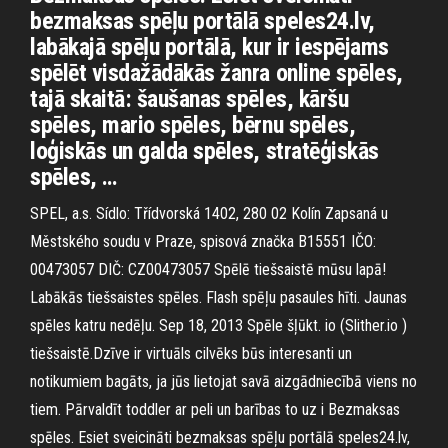
bezmaksas spēļu portālā speles24.lv,
labākajā spēļu portālā, kur ir iespējams
spēlēt visdažādākās žanra online spēles,
tajā skaitā: šaušanas spēles, kāršu
spēles, mario spēles, bērnu spēles,
loģiskās un galda spēles, stratēģiskās
spēles, …
SPEL, a.s. Sídlo: Třídvorská 1402, 280 02 Kolín Zapsaná u
Městského soudu v Praze, spisová značka B15551 IČO:
00473057 DIČ: CZ00473057 Spēlē tiešsaistē mūsu lapā!
Labākās tiešsaistes spēles. Flash spēļu pasaules hīti. Jaunas
spēles katru nedēļu. Sep 18, 2013 Spēle šļūkt. io (Slither.io )
tiešsaistē.Dzīve ir virtuāls cilvēks būs interesanti un
notikumiem bagāts, ja jūs lietojat savā aizgādniecībā viens no
tiem. Pārvaldīt toddler ar peli un barības to uz i Bezmaksas
spēles. Esiet sveicināti bezmaksas spēļu portālā speles24.lv,