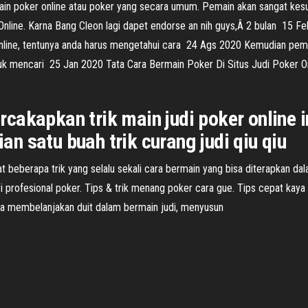
in poker online atau poker yang secara umum. Pemain akan sangat kes
Online. Karna Bang Cleon lagi dapet endorse an nih guys,Â 2 bulan 15 
line, tentunya anda harus mengetahui cara 24 Ags 2020 Kemudian pem
uk mencari 25 Jan 2020 Tata Cara Bermain Poker Di Situs Judi Poker Onl
cakapkan trik main judi poker online 
n satu buah trik curang judi qiu qiu
 beberapa trik yang selalu sekali cara bermain yang bisa diterapkan d
 profesional poker. Tips & trik menang poker cara gue. Tips cepat kaya
a membelanjakan duit dalam bermain judi, menyusun