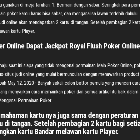
mu gunakan di meja taruhan. 1. Bermain dengan sabar. Seringkali para p
main poker kamu harus bisa sabar, dan menganalisa lawan terlebih dahul
di online akan mendapatkan 2 kartu di tangan. Setelah pembagian 2 kartu
awan kartu Player.
 Online Dapat Jackpot Royal Flush Poker Online.
aju saat ini siapa yang tidak mengenal permainan Main Poker Online, po
tus-situs judi online yang mulai bermunculan dengan menawarkan product
h May 12, 2020 · Banyak sekali calon bettor pemula yang mencari cara 
 yang menyajikan cara memainkan poker dan semua artikel itu baik dalam 
 Mengenal Permainan Poker
emahaman kartu nya juga sama dengan peraturan
u di tangan. Setelah pembagian 2 kartu bagi seti
ingkan kartu Bandar melawan kartu Player.