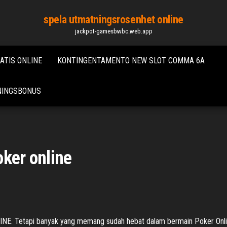
spela utmatningsrosenhet online
jackpot-gamesbwbc.web.app
ATIS ONLINE
KONTINGENTAMENTO NEW SLOT COMMA 6A
TNINGSBONUS
oker online
api banyak yang memang sudah hebat dalam bermain Poker Online sehi