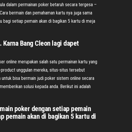
emula dalam permainan poker betaruh secara tergesa –
u. Cara bermain dan pemahaman kartu nya juga sama
 bagi setiap pemain akan di bagikan 5 kartu di meja
 Karna Bang Cleon lagi dapet
ker online merupakan salah satu permainan kartu yang
-product unggulan mereka, situs-situs tersebut
untuk bisa bermain judi poker sistem online secara
memberikan solusi kepada anda. Berikut ini adalah
 main poker dengan setiap pemain
ap pemain akan di bagikan 5 kartu di