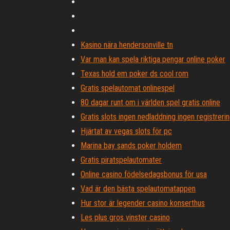
Kasino nära hendersonville tn
Var man kan spela riktiga pengar online poker
Texas hold em poker ds cool rom
Gratis spelautomat onlinespel
80 dagar runt om i världen spel gratis online
Gratis slots ingen nedladdning ingen registrerin
Hjärtat av vegas slots för pc
Marina bay sands poker holdem
Gratis piratspelautomater
Online casino födelsedagsbonus för usa
Vad är den bästa spelautomatappen
Hur stor är legender casino konserthus
Les plus gros vinster casino