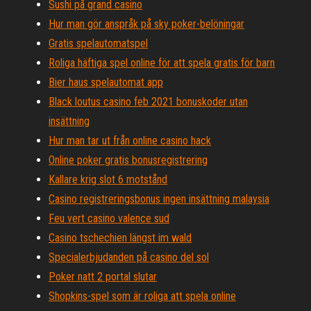
Sushi på grand casino
Hur man gör anspråk på sky poker-belöningar
Gratis spelautomatspel
Roliga häftiga spel online för att spela gratis för barn
Bier haus spelautomat app
Black loutus casino feb 2021 bonuskoder utan
insättning
Hur man tar ut från online casino hack
Online poker gratis bonusregistrering
Kallare krig slot 6 motstånd
Casino registreringsbonus ingen insättning malaysia
Feu vert casino valence sud
Casino tschechien längst im wald
Specialerbjudanden på casino del sol
Poker natt 2 portal slutar
Shopkins-spel som är roliga att spela online