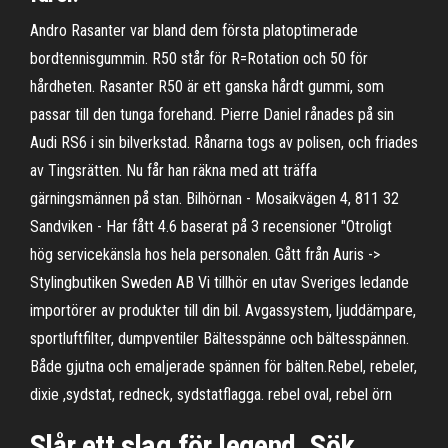
Andro Rasanter var bland dem första platoptimerade
bordtennisgummin. R50 står för R=Rotation och 50 för
hårdheten. Rasanter R50 är ett ganska hårdt gummi, som
passar till den tunga forehand. Pierre Daniel rånades på sin
Audi RS6 i sin bilverkstad. Rånarna togs av polisen, och friades
av Tingsrätten. Nu får han räkna med att träffa
gärningsmännen på stan. Bilhörnan - Mosaikvägen 4, 811 32
Sandviken - Har fått 4.6 baserat på 3 recensioner "Otroligt
hög servicekänsla hos hela personalen. Gått från Auris ->
Stylingbutiken Sweden AB Vi tillhör en utav Sveriges ledande
importörer av produkter till din bil. Avgassystem, ljuddämpare,
sportluftfilter, dumpventiler Bältesspänne och bältesspännen.
Både gjutna och emaljerade spännen för bälten.Rebel, rebeler,
dixie ,sydstat, redneck, sydstatflagga. rebel oval, rebel örn
Slår ett slag för legend. Sök