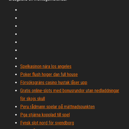
Spelkasinon nära los angeles
Poker flush hoger dan full house
Försöksgräns casino hustak låser upp
Gratis online-slots med bonusrundor utan nedladdningar
för skojs skull
Peru rådmann spelar på mättnadspunkten
Pga stjärna kopplad till spel
Fynsk slot nord för svendborg