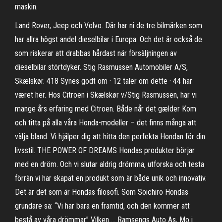
maskin.
Land Rover, Jeep och Volvo. Där har ni de tre bilmärken som
har allra högst andel dieselbilar i Europa. Och det är också de
som riskerar att drabbas hårdast när försäljningen av
dieselbilar störtdyker. Stig Rasmussen Automobiler A/S,
Skælskør. 418 Synes godt om · 12 taler om dette · 44 har
været her. Hos Citroen i Skælskør v/Stig Rasmussen, har vi
mange års erfaring med Citroen. Både når det gælder Kom
och titta på alla våra Honda-modeller – det finns många att
välja bland. Vi hjälper dig att hitta den perfekta Hondan för din
livsstil. THE POWER OF DREAMS Hondas produkter börjar
med en dröm. Och vi slutar aldrig drömma, utforska och testa
förrän vi har skapat en produkt som är både unik och innovativ.
Det är det som är Hondas filosofi. Som Soichiro Hondas
grundare sa: “Vi har bara en framtid, och den kommer att
bestå av våra drömmar” Vilken … Ramsengs Auto As, Mo i