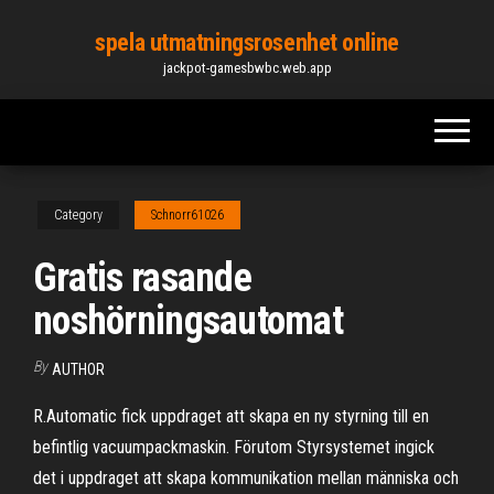
Skip
spela utmatningsrosenhet online
to
jackpot-gamesbwbc.web.app
the
content
Category
Schnorr61026
Gratis rasande
noshörningsautomat
By
AUTHOR
R.Automatic fick uppdraget att skapa en ny styrning till en
befintlig vacuumpackmaskin. Förutom Styrsystemet ingick
det i uppdraget att skapa kommunikation mellan människa och