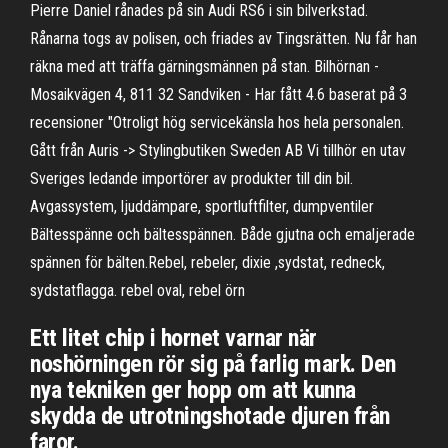
Pierre Daniel rånades på sin Audi RS6 i sin bilverkstad.
Rånarna togs av polisen, och friades av Tingsrätten. Nu får han
räkna med att träffa gärningsmännen på stan. Bilhörnan -
Mosaikvägen 4, 811 32 Sandviken - Har fått 4.6 baserat på 3
recensioner "Otroligt hög servicekänsla hos hela personalen.
Gått från Auris -> Stylingbutiken Sweden AB Vi tillhör en utav
Sveriges ledande importörer av produkter till din bil.
Avgassystem, ljuddämpare, sportluftfilter, dumpventiler
Bältesspänne och bältesspännen. Både gjutna och emaljerade
spännen för bälten.Rebel, rebeler, dixie ,sydstat, redneck,
sydstatflagga. rebel oval, rebel örn
Ett litet chip i hornet varnar när
noshörningen rör sig på farlig mark. Den
nya tekniken ger hopp om att kunna
skydda de utrotningshotade djuren från
faror.