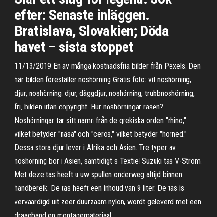
efter: Senaste inläggen.
Bratislava, Slovakien; Döda
havet – sista stoppet
11/13/2019 En av många kostnadsfria bilder från Pexels. Den
här bilden föreställer noshörning Gratis foto: vit noshörning,
djur, noshörning, djur, däggdjur, noshörning, trubbnoshörning,
fri, bilden utan copyright. Hur noshörningar rasen?
Noshörningar tar sitt namn från de grekiska orden "rhino,"
vilket betyder "näsa" och "ceros," vilket betyder "horned."
Dessa stora djur lever i Afrika och Asien. Tre typer av
noshörning bor i Asien, samtidigt s Textiel Suzuki tas V-Strom.
Met deze tas heeft u uw spullen onderweg altijd binnen
handbereik. De tas heeft een inhoud van 9 liter. De tas is
vervaardigd uit zeer duurzaam nylon, wordt geleverd met een
draagband en montagemateriaal.