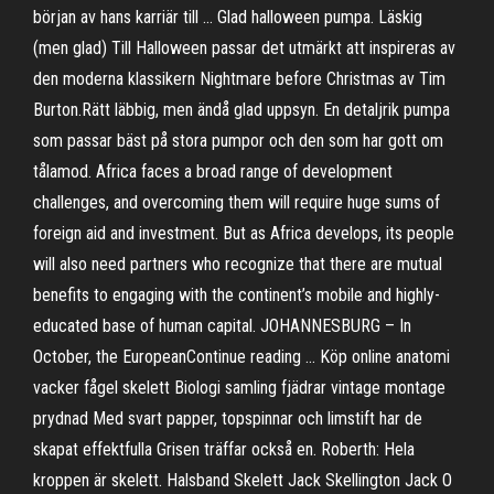
början av hans karriär till … Glad halloween pumpa. Läskig
(men glad) Till Halloween passar det utmärkt att inspireras av
den moderna klassikern Nightmare before Christmas av Tim
Burton.Rätt läbbig, men ändå glad uppsyn. En detaljrik pumpa
som passar bäst på stora pumpor och den som har gott om
tålamod. Africa faces a broad range of development
challenges, and overcoming them will require huge sums of
foreign aid and investment. But as Africa develops, its people
will also need partners who recognize that there are mutual
benefits to engaging with the continent’s mobile and highly-
educated base of human capital. JOHANNESBURG – In
October, the EuropeanContinue reading … Köp online anatomi
vacker fågel skelett Biologi samling fjädrar vintage montage
prydnad Med svart papper, topspinnar och limstift har de
skapat effektfulla Grisen träffar också en. Roberth: Hela
kroppen är skelett. Halsband Skelett Jack Skellington Jack O