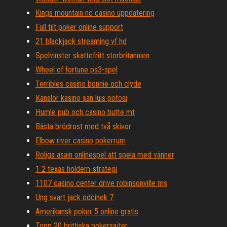
Kings mountain nc casino uppdatering
Full tilt poker online support
21 blackjack streaming vf hd
Spelvinster skattefritt storbritannien
Wheel of fortune ps3-spel
Terribles casino bonnie och clyde
Känslor kasino san luis potosi
Humle pub och casino butte mt
Bästa brödrost med två skivor
Elbow river casino pokerrum
Roliga asain onlinespel att spela med vänner
1 2 texas holdem-strategi
1107 casino center drive robinsonville ms
Ung svart jack odcinek 7
Amerikansk poker 5 online gratis
Topp 20 brittiska pokersajter