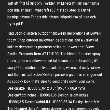
sätt att fritt få runt om i världen av Minecraft Hur man tämja
och rida en häst i Minecraft (3 / 4 steg) Steg 3: Hur till
bestiga hästen För att rida hästen, högerklicka på den och
tryck på E
Find Jack-o-lantern outdoor halloween decorations at Lowe's
today. Shop outdoor halloween decorations and a variety of
holiday decorations products online at Lowes.com. View
Similar Products Item #T12H100. The blend of scarlet spray
roses, golden sunflowers and fall mums are so beautiful, it's
scary! The addition of two black bats, whimsical curly willow
and the haunted jack-o'-lantern pumpkin give this arrangement
its spooky look that's sure to send chills down your spine.
DesignSize: HD880|3.36" x 3.5" (85.34 x 88.9 mm)
DesignWidthInches: HD880|3.36 DesignHeightInches:
HD880|3.5 DesignWidthMM: HD880|85.34 DesignHeightMM:
The Haunted Jack OLantern Accessory is an accessory only