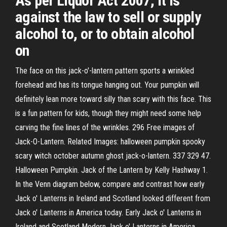
As per Liquor Act 2007, it is
against the law to sell or supply
alcohol to, or to obtain alcohol
on
The face on this jack-o'-lantern pattern sports a wrinkled
forehead and has its tongue hanging out. Your pumpkin will
definitely lean more toward silly than scary with this face. This
is a fun pattern for kids, though they might need some help
carving the fine lines of the wrinkles. 296 Free images of
Jack-O-Lantern. Related Images: halloween pumpkin spooky
scary witch october autumn ghost jack-o-lantern. 337 329 47.
Halloween Pumpkin. Jack of the Lantern by Kelly Hashway 1.
In the Venn diagram below, compare and contrast how early
Jack o' Lanterns in Ireland and Scotland looked different from
Jack o' Lanterns in America today. Early Jack o' Lanterns in
Ireland and Scotland Modern Jack o' Lanterns in America