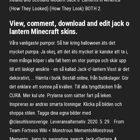
(How They Looked) (How They Look) BOTH 2.
View, comment, download and edit jack o
lantern Minecraft skins.
Våra vanligaste pumpor. Så här kring halloween äts det
mycket pumpa. Ja okej, att det äts mycket är kanske att ta i,
men många köper i alla fall hem en stor pumpa och skär upp
till ett läskigt ansikte - en så kallad Jack-o'-lantern.Visst är det
dekorativt, … Hämta i butik Beställ online, från butikslager. Gör
det enklare att somna på kvällen. Till alla tyngdtäcken från
CURA. Mer kul ute. Prylarna som sätter fart på leken.
Inspireras av andras smarta lösningar. Klicka på bilden och
shoppa stilen. Tagga dina egna bilder med
@clasohlsonsverige. Leveransalternativ. 2020. 5. 29. · From
Team Fortress Wiki < Monstrous MementoMonstrous
Memento. Jump to: navigation, search Jack-o'lantern. A