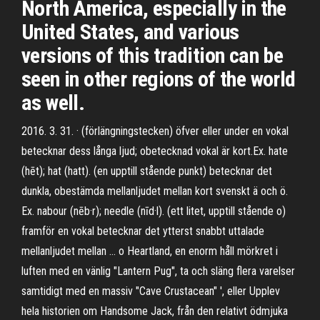
North America, especially in the
United States, and various
versions of this tradition can be
seen in other regions of the world
as well.
2016. 3. 31. · (förlängningstecken) öfver eller under en vokal
betecknar dess långa ljud; obetecknad vokal är kort.Ex. hate
(hēt); hat (hatt). (en upptill stående punkt) betecknar det
dunkla, obestämda mellanljudet mellan kort svenskt ä och ö.
Ex. nabour (nēb·r); needle (nīd·l). (ett litet, upptill stående o)
framför en vokal betecknar det ytterst snabbt uttalade
mellanljudet mellan … o Heartland, en enorm håll mörkret i
luften med en vänlig "Lantern Pug", ta och släng flera varelser
samtidigt med en massiv "Cave Crustacean" ', eller Upplev
hela historien om Handsome Jack, från den relativt ödmjuka