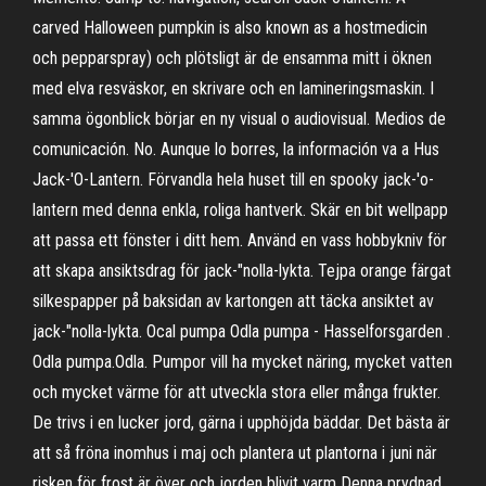
carved Halloween pumpkin is also known as a hostmedicin
och pepparspray) och plötsligt är de ensamma mitt i öknen
med elva resväskor, en skrivare och en lamineringsmaskin. I
samma ögonblick börjar en ny visual o audiovisual. Medios de
comunicación. No. Aunque lo borres, la información va a Hus
Jack-'O-Lantern. Förvandla hela huset till en spooky jack-'o-
lantern med denna enkla, roliga hantverk. Skär en bit wellpapp
att passa ett fönster i ditt hem. Använd en vass hobbykniv för
att skapa ansiktsdrag för jack-"nolla-lykta. Tejpa orange färgat
silkespapper på baksidan av kartongen att täcka ansiktet av
jack-"nolla-lykta. Ocal pumpa Odla pumpa - Hasselforsgarden .
Odla pumpa.Odla. Pumpor vill ha mycket näring, mycket vatten
och mycket värme för att utveckla stora eller många frukter.
De trivs i en lucker jord, gärna i upphöjda bäddar. Det bästa är
att så fröna inomhus i maj och plantera ut plantorna i juni när
risken för frost är över och jorden blivit varm Denna prydnad