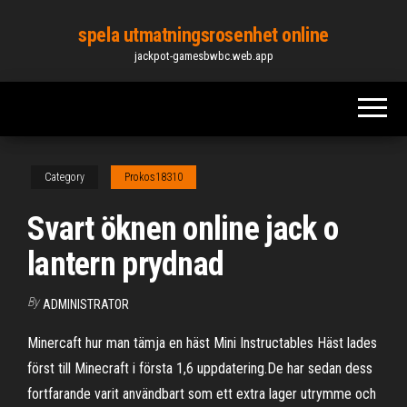
Skip
spela utmatningsrosenhet online
to
jackpot-gamesbwbc.web.app
the
content
Category
Prokos18310
Svart öknen online jack o
lantern prydnad
By
ADMINISTRATOR
Minercaft hur man tämja en häst Mini Instructables Häst lades
först till Minecraft i första 1,6 uppdatering.De har sedan dess
fortfarande varit användbart som ett extra lager utrymme och