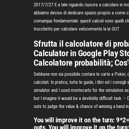
2017/7/27 E a tale riguardo riuscire a calcolare in m
abbiamo deciso di dedicare spazio proprio a come c
comunque fondamentale: questi calcoli sono quelli che 
trucchetto per calcolare velocemente la le OUT
Sfrutta il calcolatore di p
Calculator in Google Play St
Calcolatore probabilità; Cos'
Sebbene non sia possibile contare le carte a Poker, ci
calcolati. In pratica, tutte le guide, i libri ed i consi
simulator and I used montecarlo for the simulation as
but I imagine it would be a devilishly difficult tas
outs to judge the value & chance of winning a hand i
You will improve it on the turn: 9*
outs. You will improve it on the tu