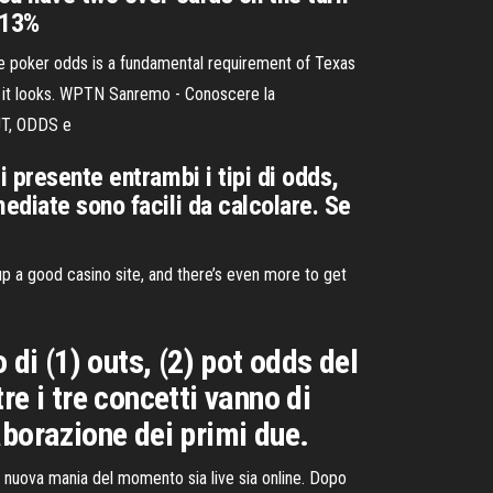
 13%
e poker odds is a fundamental requirement of Texas
as it looks. WPTN Sanremo - Conoscere la
UT, ODDS e
 presente entrambi i tipi di odds,
ediate sono facili da calcolare. Se
up a good casino site, and there’s even more to get
di (1) outs, (2) pot odds del
tre i tre concetti vanno di
laborazione dei primi due.
a nuova mania del momento sia live sia online. Dopo