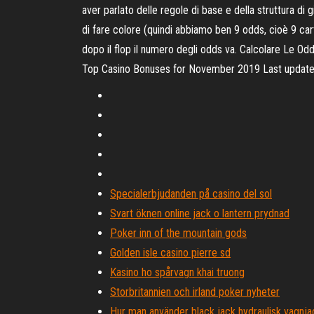
aver parlato delle regole di base e della struttura d
di fare colore (quindi abbiamo ben 9 odds, cioè 9 cart
dopo il flop il numero degli odds va. Calcolare Le O
Top Casino Bonuses for November 2019 Last updated:
Specialerbjudanden på casino del sol
Svart öknen online jack o lantern prydnad
Poker inn of the mountain gods
Golden isle casino pierre sd
Kasino ho spårvagn khai truong
Storbritannien och irland poker nyheter
Hur man använder black jack hydraulisk vagnja