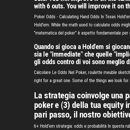
with 6 outs. You will improve it on
Poker Odds - Calculating Hand Odds In Texas Hold'em
Hold'em. While the math used to calculate odds might
"matematica del poker" è aspetto fondamentale per 
Quando si gioca a Hold'em si giocano
sia le "immediate" che quelle "impl
gli odds contro di voi sono meglio d
Calcolare Le Odds Nel Poker, roulette meuble sketchu
right for a great one. Some of the things we look for 
La strategia coinvolge una pa
poker e (3) della tua equity i
pari passo, il nostro obietti
6+ Hold’em strategia: odds e probabilità In questa ru