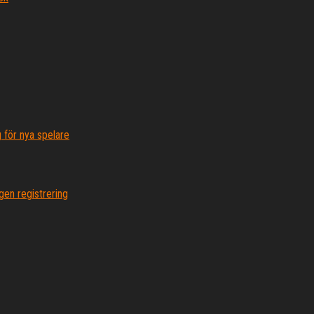
 för nya spelare
ngen registrering