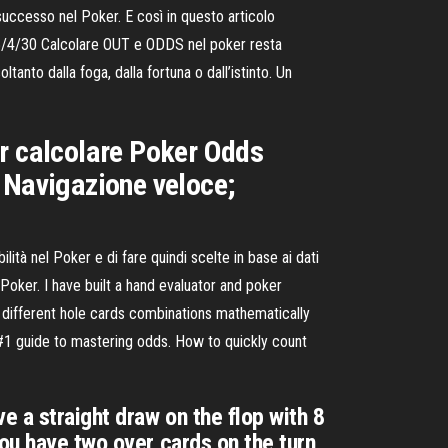
successo nel Poker. E così in questo articolo
15/4/30 Calcolare OUT e ODDS nel poker resta
anto dalla foga, dalla fortuna o dall’istinto. Un
er calcolare Poker Odds
 Navigazione veloce;
ità nel Poker e di fare quindi scelte in base ai dati
ta Poker. I have built a hand evaluator and poker
he different hole cards combinations mathematically
 #1 guide to mastering odds. How to quickly count
e a straight draw on the flop with 8
You have two over cards on the turn