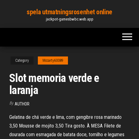
Skip
spela utmatningsrosenhet online
to
jackpot-gamesbwbc.web.app
the
content
Category
Mccarty60089
Slot memoria verde e
laranja
By
AUTHOR
Gelatina de chá verde e lima, com gengibre rosa marinado
3,50 Mousse de mojito 3,50 Tira gosto. À MESA Filete de
dourada com esmagada de batata doce, tomilho e legumes