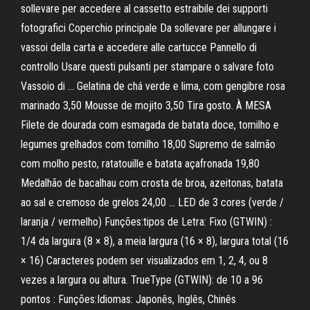
sollevare per accedere al cassetto estraibile dei supporti
fotografici Coperchio principale Da sollevare per allungare i
vassoi della carta e accedere alle cartucce Pannello di
controllo Usare questi pulsanti per stampare o salvare foto
Vassoio di … Gelatina de chá verde e lima, com gengibre rosa
marinado 3,50 Mousse de mojito 3,50 Tira gosto. À MESA
Filete de dourada com esmagada de batata doce, tomilho e
legumes grelhados com tomilho 18,00 Supremo de salmão
com molho pesto, ratatouille e batata açafronada 19,80
Medalhão de bacalhau com crosta de broa, azeitonas, batata
ao sal e cremoso de grelos 24,00 … LED de 3 cores (verde /
laranja / vermelho) Funções:tipos de Letra: Fixo (GTWIN) :
1/4 da largura (8 × 8), a meia largura (16 × 8), largura total (16
× 16) Caracteres podem ser visualizados em 1, 2, 4, ou 8
vezes a largura ou altura. TrueType (GTWIN): de 10 a 96
pontos : Funções:Idiomas: Japonês, Inglês, Chinês