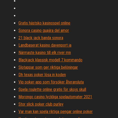
Gratis hästsko kasinospel online
Sonora casino guajira del amor
21 black jack banda sonora
Landbaserat kasino davenport ia
Närmaste kasino till elk river mn
Blackjack klassisk modell 7 kommando
Slotappar som ger riktiga belöningar
Dh texas poker lösa in koden
Vip poker-app som försöker återansluta
Spela roulette online gratis för skojs skull
Morongo casino lyckliga spelautomater 2021
Stor slick poker club purley
Var man kan spela riktiga pengar online poker