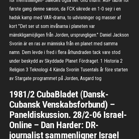
for fremstillingen- Således også her. Ond triumf. AGF tabte for
første gang denne sæson, da FCK sikrede en 1-0 sejr i en
hadsk kamp med VAR-drama, to udvisninger og masser af
kort "Det ser ut som invånarna i planeten var
mänskligamöjligen från Jorden, ursprungligen." Daniel Jackson
Svoriin är en ras av människa från en planet med samma
namn. Dem levde i fred i flera århundraden tack vare stod
under beskydd av Skyddade Planet Fördraget. 1 Historia 2
Religion 3 Teknologi 4 Kända Svoriin Tusentals år före starten
av Stargate programmet på Jorden, Asgard tog
1981/2 CubaBladet (Dansk-
Cubansk Venskabsforbund) –
Paneldiskussion. 28/2-06 Israel-
Online – Dan Harder: DR-
journalist sammenligner Israel