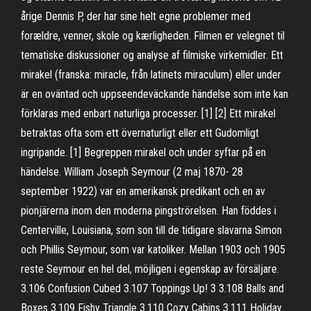
årige Dennis P, der har sine helt egne problemer med
forældre, venner, skole og kærligheden. Filmen er velegnet til
tematiske diskussioner og analyse af filmiske virkemidler. Ett
mirakel (franska: miracle, från latinets miraculum) eller under
är en oväntad och uppseendeväckande händelse som inte kan
förklaras med enbart naturliga processer. [1] [2] Ett mirakel
betraktas ofta som ett övernaturligt eller ett Gudomligt
ingripande. [1] Begreppen mirakel och under syftar på en
händelse. William Joseph Seymour (2 maj 1870- 28
september 1922) var en amerikansk predikant och en av
pionjärerna inom den moderna pingströrelsen. Han föddes i
Centerville, Louisiana, som son till de tidigare slavarna Simon
och Phillis Seymour, som var katoliker. Mellan 1903 och 1905
reste Seymour en hel del, möjligen i egenskap av försäljare.
3.106 Confusion Cubed 3.107 Toppings Up! 3 3.108 Balls and
Boxes 3.109 Fishy Triangle 3.110 Cozy Cabins 3.111 Holiday