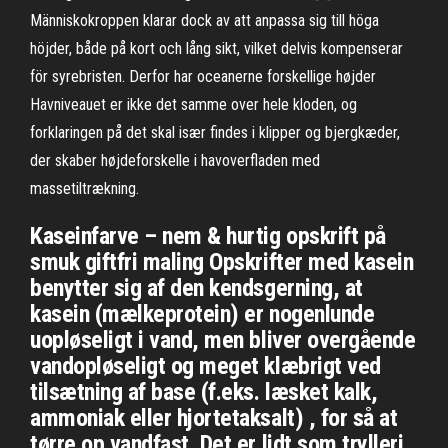
Människokroppen klarar dock av att anpassa sig till höga
höjder, både på kort och lång sikt, vilket delvis kompenserar
för syrebristen. Derfor har oceanerne forskellige højder
Havniveauet er ikke det samme over hele kloden, og
forklaringen på det skal især findes i klipper og bjergkæder,
der skaber højdeforskelle i havoverfladen med
massetiltrækning.
Kaseinfarve – nem & hurtig opskrift på
smuk giftfri maling Opskrifter med kasein
benytter sig af den kendsgerning, at
kasein (mælkeprotein) er nogenlunde
uopløseligt i vand, men bliver overgående
vandopløseligt og meget klæbrigt ved
tilsætning af base (f.eks. læsket kalk,
ammoniak eller hjortetaksalt) , for så at
tørre op vandfast. Det er lidt som trylleri.