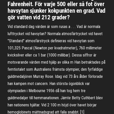
Fahrenheit. För varje 500 eller så fot över
havsytan sjunker kokpunkten en grad. Vad
gör vatten vid 212 grader?
Vid standard dag värden är som rusas a . . . Vad är normala
lufttrycket vid havsytan? Normala atmosfärtrycket vid havet
"Standard" atmosfärstryck definieras vid havsytan som
101,325 Pascal (Newton per kvadratmeter), 760 millimeter
kvicksilver eller ca 1 bar (1000 millibar). Dessa siffror är
motsvarande värden med hjälp av olika m Han betraktades på
femtiotalet som Australiens främsta olympier, den fyrfaldige
guldmedaljören Murray Rose. Idag vid 73 års ålder förlorade
han kampen mot cancern. Han största ögonblick var
olympiaden i Melbourne 1956 då han tog hem tre
guldmedaljer till hemmanationen. Jämte Betty Cuthbert blev
han nationens hjältar. Vid 2 100 m höjd över havet börjar
hemoglobinets mättnadsgrad att falla snabbt. [1]