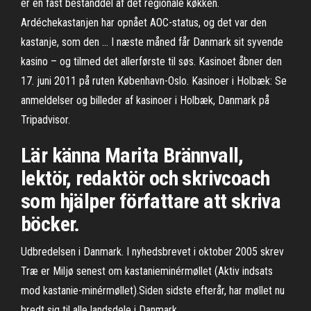
er en fast bestanddel af det regionale køkken.
Ardéchekastanjen har opnået AOC-status, og det var den
kastanje, som den … I næste måned får Danmark sit syvende
kasino – og tilmed det allerførste til søs. Kasinoet åbner den
17. juni 2011 på ruten København-Oslo. Kasinoer i Holbæk: Se
anmeldelser og billeder af kasinoer i Holbæk, Danmark på
Tripadvisor.
Lär känna Marita Brännvall,
lektör, redaktör och skrivcoach
som hjälper författare att skriva
böcker.
Udbredelsen i Danmark. I nyhedsbrevet i oktober 2005 skrev
Træ er Miljø senest om kastanieminérmøllet (Aktiv indsats
mod kastanie-minérmøllet).Siden sidste efterår, har møllet nu
bredt sig til alle landsdele i Danmark.