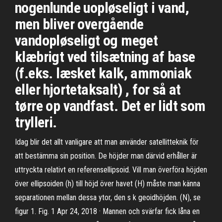
nogenlunde uopløseligt i vand,
men bliver overgående
vandopløseligt og meget
klæbrigt ved tilsætning af base
(f.eks. læsket kalk, ammoniak
eller hjortetaksalt) , for så at
tørre op vandfast. Det er lidt som
trylleri.
Idag blir det allt vanligare att man använder satellitteknik för
att bestämma sin position. De höjder man därvid erhåller är
uttryckta relativt en referensellipsoid. Vill man överföra höjden
över ellipsoiden (h) till höjd över havet (H) måste man känna
separationen mellan dessa ytor, den s k geoidhöjden. (N), se
figur 1. Fig. 1 Apr 24, 2018 · Mannen och svärfar fick låna en