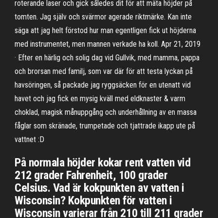
roterande laser och gick således dit för att mäta höjder på
tomten. Jag själv och svärmor agerade riktmärke. Kan inte
säga att jag helt förstod hur man egentligen fick ut höjderna
med instrumentet, men mannen verkade ha koll. Apr 21, 2019
· Efter en härlig och solig dag vid Gullvik, med mamma, pappa
och brorsan med familj, som var där för att testa lyckan på
havsöringen, så packade jag ryggsäcken för en utenatt vid
havet och jag fick en mysig kväll med eldknaster & varm
choklad, magisk månuppgång och underhållning av en massa
fåglar som skränade, trumpetade och tjattrade ikapp ute på
vattnet :D
På normala höjder kokar rent vatten vid
212 grader Fahrenheit, 100 grader
Celsius. Vad är kokpunkten av vatten i
Wisconsin? Kokpunkten för vatten i
Wisconsin varierar från 210 till 211 grader