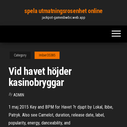
Skip
spela utmatningsrosenhet online
to
jackpot-gamesbwbc.web.app
the
content
Category
Imber35385
Vid havet höjder
kasinobryggar
By
ADMIN
1 maj 2015 Key and BPM for Havet ?r djupt by Lokal, Ibbe,
Patryk. Also see Camelot, duration, release date, label,
popularity, energy, danceability, and