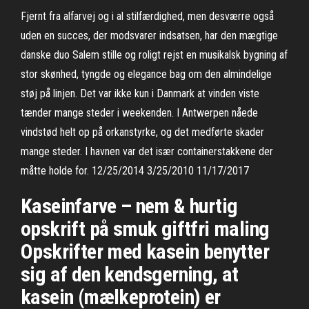
Fjernt fra alfarvej og i al stilfærdighed, men desværre også
uden en succes, der modsvarer indsatsen, har den mægtige
danske duo Salem stille og roligt rejst en musikalsk bygning af
stor skønhed, tyngde og elegance bag om den almindelige
støj på linjen. Det var ikke kun i Danmark at vinden viste
tænder mange steder i weekenden. I Antwerpen nåede
vindstød helt op på orkanstyrke, og det medførte skader
mange steder. I havnen var det især containerstakkene der
måtte holde for. 12/25/2014 3/25/2010 11/17/2017
Kaseinfarve – nem & hurtig
opskrift på smuk giftfri maling
Opskrifter med kasein benytter
sig af den kendsgerning, at
kasein (mælkeprotein) er