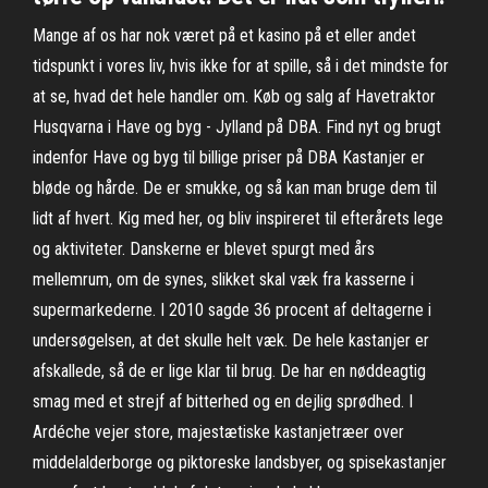
Mange af os har nok været på et kasino på et eller andet
tidspunkt i vores liv, hvis ikke for at spille, så i det mindste for
at se, hvad det hele handler om. Køb og salg af Havetraktor
Husqvarna i Have og byg - Jylland på DBA. Find nyt og brugt
indenfor Have og byg til billige priser på DBA Kastanjer er
bløde og hårde. De er smukke, og så kan man bruge dem til
lidt af hvert. Kig med her, og bliv inspireret til efterårets lege
og aktiviteter. Danskerne er blevet spurgt med års
mellemrum, om de synes, slikket skal væk fra kasserne i
supermarkederne. I 2010 sagde 36 procent af deltagerne i
undersøgelsen, at det skulle helt væk. De hele kastanjer er
afskallede, så de er lige klar til brug. De har en nøddeagtig
smag med et strejf af bitterhed og en dejlig sprødhed. I
Ardéche vejer store, majestætiske kastanjetræer over
middelalderborge og piktoreske landsbyer, og spisekastanjer